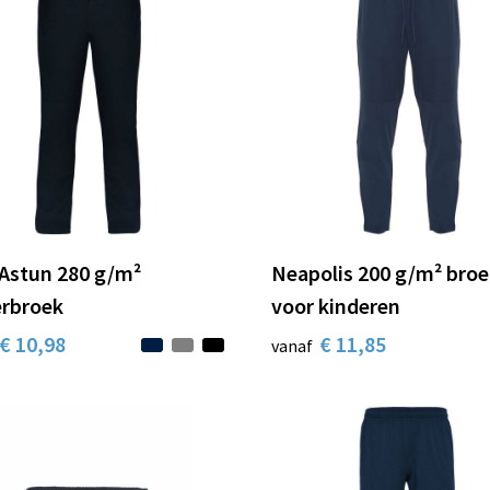
Astun 280 g/m²
Neapolis 200 g/m² bro
erbroek
voor kinderen
€ 10,98
€ 11,85
vanaf