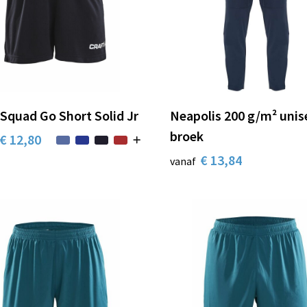
 Squad Go Short Solid Jr
Neapolis 200 g/m² unis
broek
€ 12,80
€ 13,84
vanaf