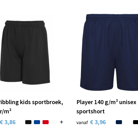
ibbling kids sportbroek,
Player 140 g/m² unisex
gr/m²
sportshort
€ 3,86
€ 3,96
vanaf