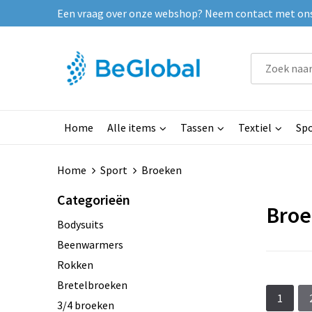
Een vraag over onze webshop? Neem contact met ons o
Home
Alle items
Tassen
Textiel
Spo
Home
Sport
Broeken
Categorieën
Broe
Bodysuits
Beenwarmers
Rokken
Bretelbroeken
1
3/4 broeken