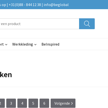
p | +31(0)88 - 844 12 38 | info@beglobal
rt
Werkkleding
BeInspired
ken
2
3
4
5
6
Volgende