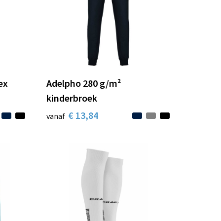
ex
Adelpho 280 g/m²
kinderbroek
€ 13,84
vanaf