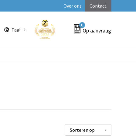
Over ons
Contact
0
Taal
Op aanvraag