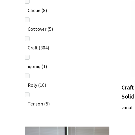
Clique
(8)
Cottover
(5)
Craft
(304)
iqoniq
(1)
Roly
(10)
Craf
Solid
Tenson
(5)
vanaf
Untagged Movement
(1)