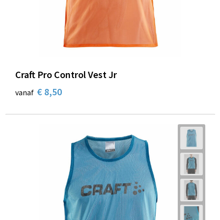
Schoenentassen
Schoudertassen
Sporttassen
Craft Pro Control Vest Jr
Strandtassen
€ 8,50
vanaf
Tablettassen
Toilettassen
Trolleys
Waterbestendige tassen
Reistassensets
Goodiebags