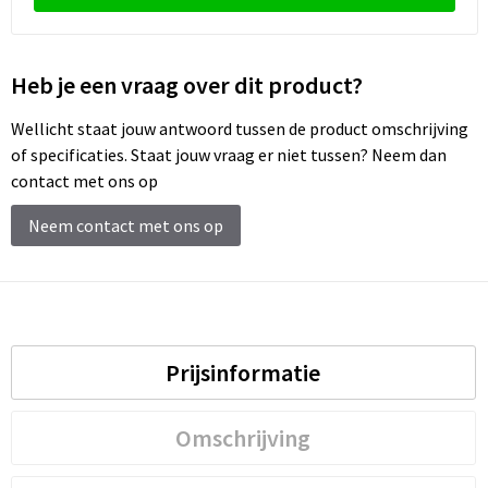
Schoenentassen
Schoudertassen
Heb je een vraag over dit product?
Sporttassen
Wellicht staat jouw antwoord tussen de product omschrijving
of specificaties. Staat jouw vraag er niet tussen? Neem dan
Strandtassen
contact met ons op
Tablettassen
Neem contact met ons op
Toilettassen
Trolleys
Prijsinformatie
Waterbestendige tassen
Reistassensets
Omschrijving
Goodiebags