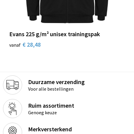
Schoenentassen
Schoudertassen
Sporttassen
Evans 225 g/m² unisex trainingspak
€ 28,48
Strandtassen
vanaf
Tablettassen
Toilettassen
Duurzame verzending
Trolleys
Voor alle bestellingen
Waterbestendige tassen
Ruim assortiment
Genoeg keuze
Reistassensets
Merkversterkend
Goodiebags