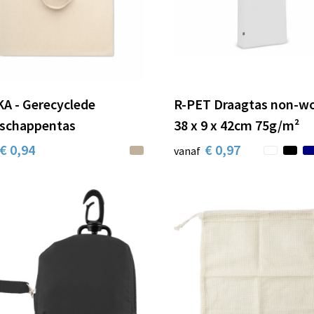
A - Gerecyclede
R-PET Draagtas non-w
schappentas
38 x 9 x 42cm 75g/m²
€ 0,94
€ 0,97
vanaf