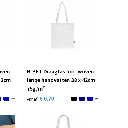
oven
R-PET Draagtas non-woven
 42cm
lange handvatten 38 x 42cm
75g/m²
€ 0,70
vanaf