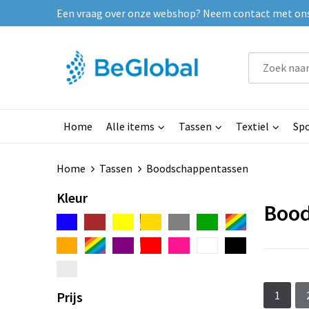
Een vraag over onze webshop? Neem contact met ons o
Home
Alle items
Tassen
Textiel
Spo
Home
Tassen
Boodschappentassen
Kleur
Bood
Prijs
1