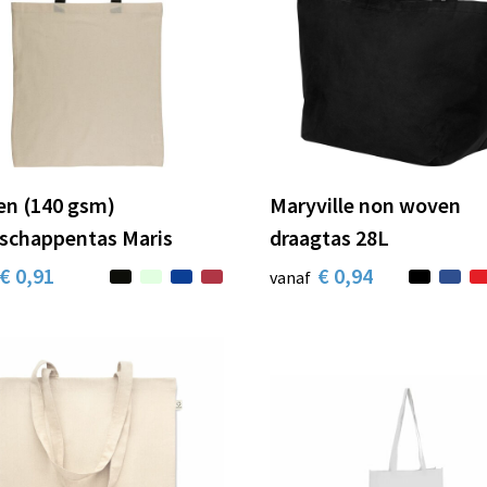
en (140 gsm)
Maryville non woven
schappentas Maris
draagtas 28L
€ 0,91
€ 0,94
vanaf