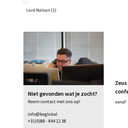
Lord Nelson
(1)
midocean
(20)
Toppoint
(9)
Vinga
(6)
XD Collection
(5)
Zeus
confe
Niet gevonden wat je zocht?
XD Xclusive
(2)
Neem contact met ons op!
vanaf
info@beglobal
+31(0)88 - 844 12 38