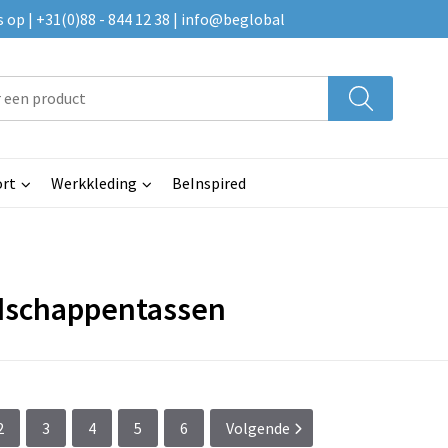
p | +31(0)88 - 844 12 38 | info@beglobal
rt
Werkkleding
BeInspired
schappentassen
2
3
4
5
6
Volgende