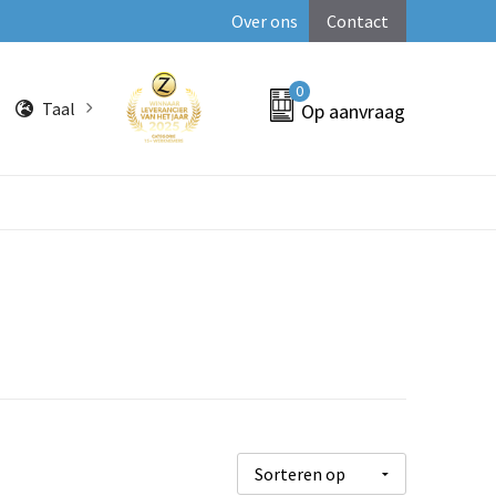
Over ons
Contact
0
Taal
Op aanvraag