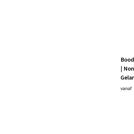
Bood
| Non
Gela
vanaf