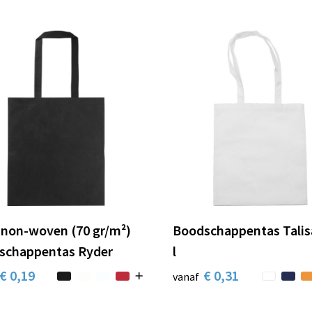
 non-woven (70 gr/m²)
Boodschappentas Talisa
schappentas Ryder
l
€ 0,19
€ 0,31
vanaf