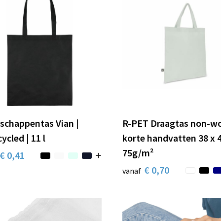
schappentas Vian |
R-PET Draagtas non-w
ycled | 11 l
korte handvatten 38 x
75g/m²
€ 0,41
€ 0,70
vanaf