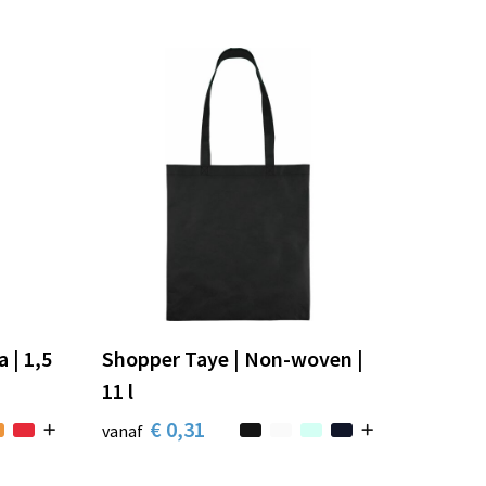
 | 1,5
Shopper Taye | Non-woven |
11 l
€ 0,31
vanaf