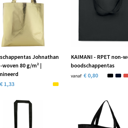
schappentas Johnathan
KAIMANI - RPET non-w
-woven 80 g/m² |
boodschappentas
mineerd
€ 0,80
vanaf
€ 1,33