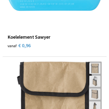
Schoenentassen
Schoudertassen
Sporttassen
Koelelement Sawyer
Strandtassen
€ 0,96
vanaf
Tablettassen
Toilettassen
Trolleys
Waterbestendige tassen
Reistassensets
Goodiebags