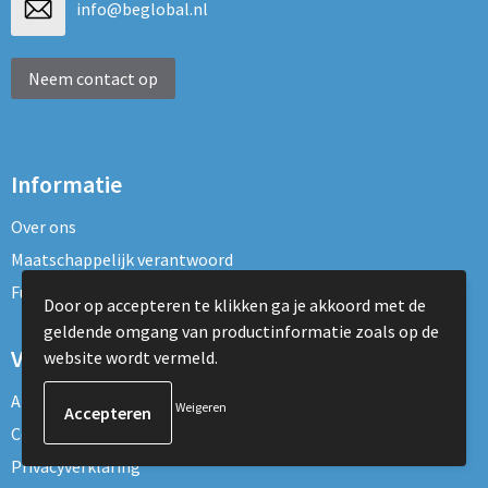
info@beglobal.nl
Neem contact op
Informatie
Over ons
Maatschappelijk verantwoord
Fulfillment Diensten
Door op accepteren te klikken ga je akkoord met de
geldende omgang van productinformatie zoals op de
Veilig winkelen
website wordt vermeld.
Algemene voorwaarden
Weigeren
Cookieverklaring
Privacyverklaring