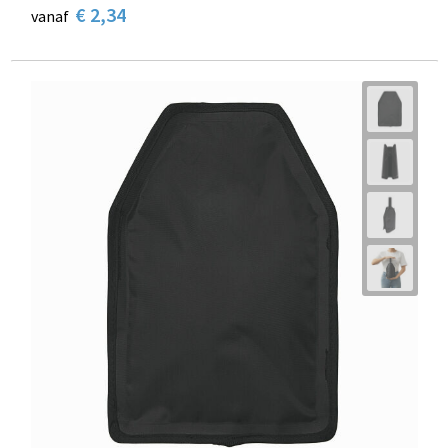
€ 2,34
vanaf