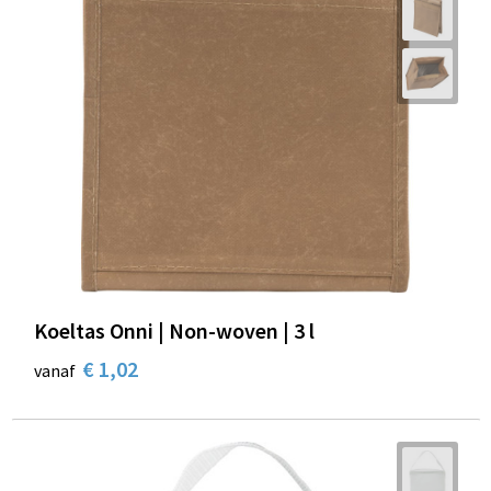
Koeltas Onni | Non-woven | 3 l
€ 1,02
vanaf