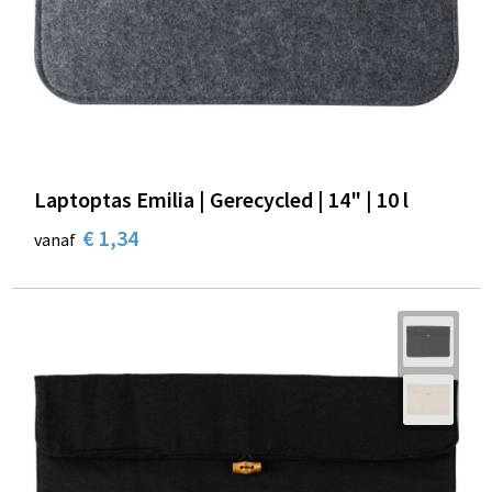
Schoenentassen
Schoudertassen
Sporttassen
Strandtassen
Laptoptas Emilia | Gerecycled | 14" | 10 l
Tablettassen
€ 1,34
vanaf
Toilettassen
Trolleys
Waterbestendige tassen
Reistassensets
Goodiebags