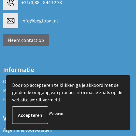
+31(0)88 - 844 12 38
info@beglobal.nl
Neem contact op
Informatie
Over ons
Door op accepteren te klikken ga je akkoord met de
Maatschappelijk verantwoord
geldende omgang van productinformatie zoals op de
website wordt vermeld.
Fulfillment Diensten
Weigeren
Veilig winkelen
Algemene voorwaarden