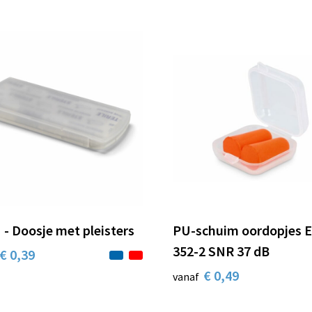
- Doosje met pleisters
PU-schuim oordopjes 
352-2 SNR 37 dB
€ 0,39
€ 0,49
vanaf