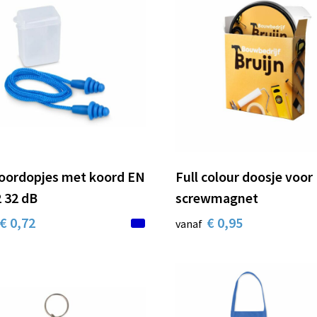
oordopjes met koord EN
Full colour doosje voor
 32 dB
screwmagnet
€ 0,72
€ 0,95
vanaf