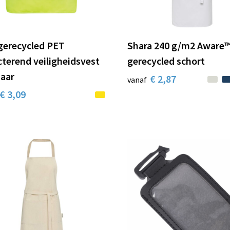
gerecycled PET
Shara 240 g/m2 Aware
cterend veiligheidsvest
gerecycled schort
jaar
€ 2,87
vanaf
€ 3,09