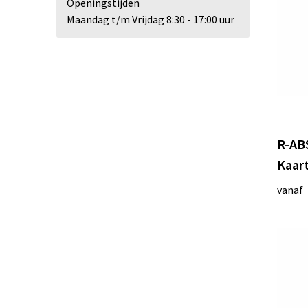
Openingstijden
Roly WRK
(11)
Maandag t/m Vrijdag 8:30 - 17:00 uur
STAC
(1)
Tenson
(2)
Toppoint
(3)
R-AB
Kaar
Vinga
(2)
vanaf
XD Collection
(2)