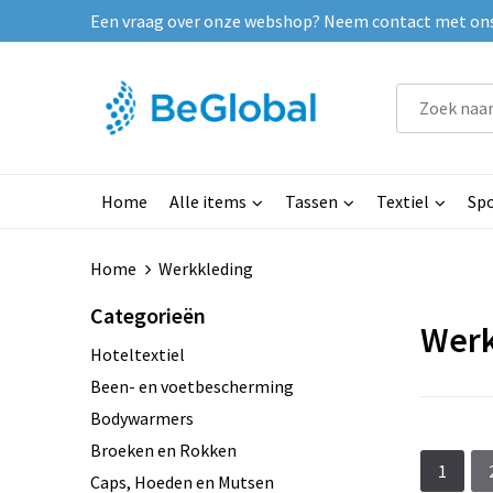
Een vraag over onze webshop? Neem contact met ons o
Home
Alle items
Tassen
Textiel
Spo
Home
Werkkleding
Categorieën
Werk
Hoteltextiel
Been- en voetbescherming
Bodywarmers
Broeken en Rokken
1
Caps, Hoeden en Mutsen