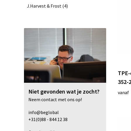
J.Harvest & Frost
(4)
Kosta Linnewäfveri
(1)
Lord Nelson Victory
(1)
Mac One
(5)
TPE-
midocean
(5)
352-2
Niet gevonden wat je zocht?
vanaf
Printer
(4)
Neem contact met ons op!
info@beglobal
ProJob
(280)
+31(0)88 - 844 12 38