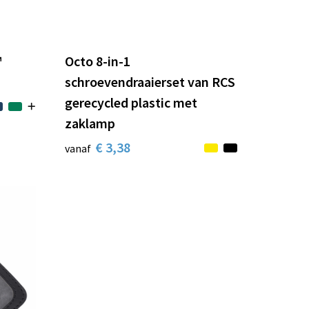
™
Octo 8-in-1
schroevendraaierset van RCS
gerecycled plastic met
zaklamp
€ 3,38
vanaf