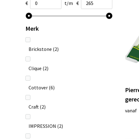
Veiligheidsvesten en Veiligheidshesjes
€
t/m
€
Vesten
Gereedschap
Merk
Gehoorbescherming
Brickstone
(2)
Clique
(2)
Cottover
(6)
Pierr
gerec
Craft
(2)
vanaf
IMPRESSION
(2)