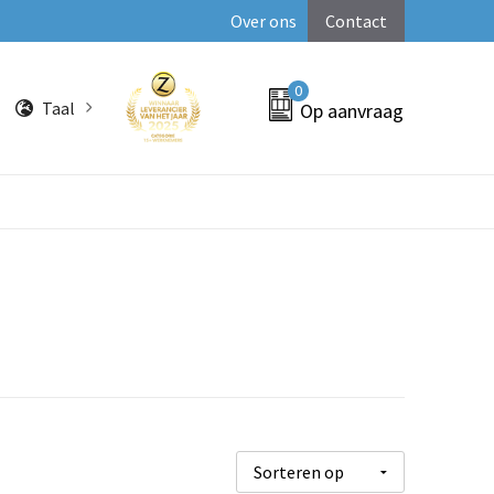
Over ons
Contact
0
Taal
Op aanvraag