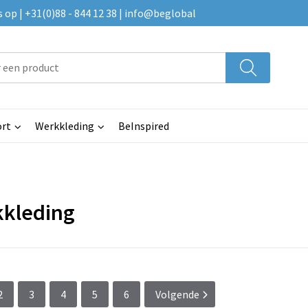
p | +31(0)88 - 844 12 38 | info@beglobal
rt
Werkkleding
BeInspired
kleding
2
3
4
5
6
Volgende