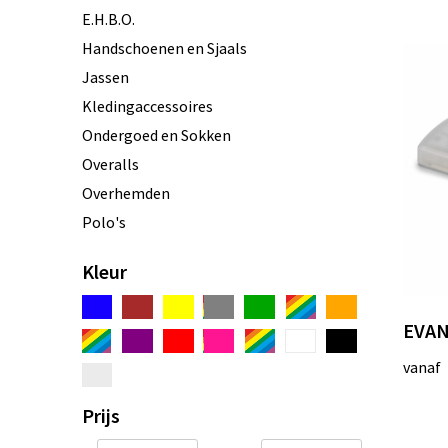
E.H.B.O.
Handschoenen en Sjaals
Jassen
Kledingaccessoires
Ondergoed en Sokken
Overalls
Overhemden
Polo's
Reflecterende polo's
Kleur
Reflecterende vesten
Regenkleding
EVAN 
Schoenen
vanaf
Schorten en Sloven
Sweaters
Prijs
T-Shirts