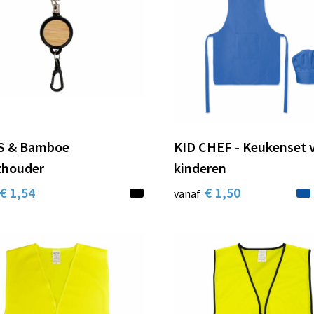
S & Bamboe
KID CHEF - Keukenset 
thouder
kinderen
€ 1,54
€ 1,50
vanaf