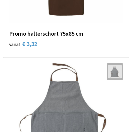
Schoenentassen
Schoudertassen
Sporttassen
Promo halterschort 75x85 cm
€ 3,32
Strandtassen
vanaf
Tablettassen
Toilettassen
Trolleys
Waterbestendige tassen
Reistassensets
Goodiebags