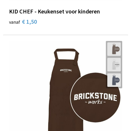
Sleutelhangers en Lanyards
Laptop hoezen en tassen
Sweaters
Schorten en Sloven
KID CHEF - Keukenset voor kinderen
Snoepgoed
Lunchtassen
T-Shirts
Sweaters
€ 1,50
vanaf
Spellen voor binnen en buiten
Matrozentassen
Vesten
T-Shirts
Sport
Opbergtassen
Veiligheidsvesten en Veiligheidshesjes
Veiligheid, Auto en Fiets
Opvouwbare tassen
Vesten
Vrije tijd en Strand
Papieren tassen
Gereedschap
Waterflesjes
Promotietassen
Gehoorbescherming
Themapakketten
Reistassen
Rugzakken