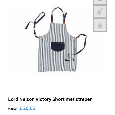
Lord Nelson Victory Short met strepen
€ 20,06
vanaf