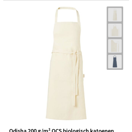
Odisha 200 g/m² OCS biologisch katoenen