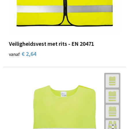
Schoenentassen
Schoudertassen
Sporttassen
Veiligheidsvest met rits - EN 20471
Strandtassen
€ 2,64
vanaf
Tablettassen
Toilettassen
Trolleys
Waterbestendige tassen
Reistassensets
Goodiebags